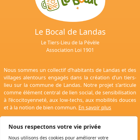
Le Bocal de Landas
Le Tiers-Lieu de la Pévèle
Association Loi 1901
Nous sommes un collectif d’habitants de Landas et des
villages alentours engagés dans la création d’un tiers-
lieu sur la commune de Landas. Notre projet s’articule
comme élément central de lien social, de sensibilisation
à l’écocitoyenneté, aux low-techs, aux mobilités douces
et à la notion de bien commun.
En savoir plus
Nous respectons votre vie privée
Nous utilisons des cookies pour améliorer votre