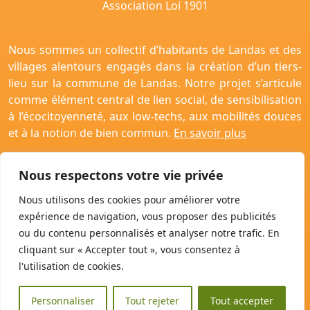
Association Loi 1901
Nous sommes un collectif d’habitants de Landas et des
villages alentours engagés dans la création d’un tiers-
lieu sur la commune de Landas. Notre projet s’articule
comme élément central de lien social, de sensibilisation
à l’écocitoyenneté, aux low-techs, aux mobilités douces
et à la notion de bien commun.
En savoir plus
Nous respectons votre vie privée
Nous utilisons des cookies pour améliorer votre
Contactez-nous !
expérience de navigation, vous proposer des publicités
Politique de confidentialité
ou du contenu personnalisés et analyser notre trafic. En
Politique de Cookie
cliquant sur « Accepter tout », vous consentez à
Mentions Légales
l'utilisation de cookies.
Conditions Générales d’Utilisation
Personnaliser
Tout rejeter
Tout accepter