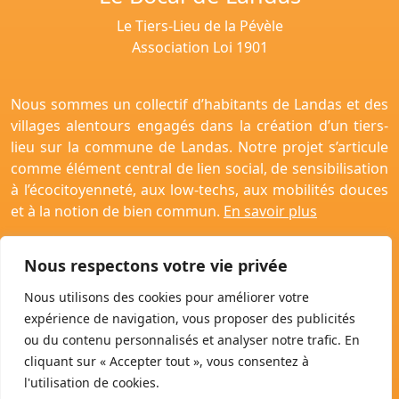
Le Tiers-Lieu de la Pévèle
Association Loi 1901
Nous sommes un collectif d’habitants de Landas et des
villages alentours engagés dans la création d’un tiers-
lieu sur la commune de Landas. Notre projet s’articule
comme élément central de lien social, de sensibilisation
à l’écocitoyenneté, aux low-techs, aux mobilités douces
et à la notion de bien commun.
En savoir plus
Nous respectons votre vie privée
Nous utilisons des cookies pour améliorer votre
Contactez-nous !
expérience de navigation, vous proposer des publicités
Politique de confidentialité
ou du contenu personnalisés et analyser notre trafic. En
Politique de Cookie
cliquant sur « Accepter tout », vous consentez à
Mentions Légales
l'utilisation de cookies.
Conditions Générales d’Utilisation